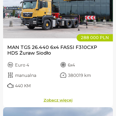
288 000 PLN
MAN TGS 26.440 6x4 FASSI F310CXP
HDS Żuraw Siodło
Euro 4
6x4
manualna
380019 km
440 KM
Zobacz więcej