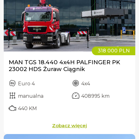
318 000 PLN
MAN TGS 18.440 4x4H PALFINGER PK
23002 HDS Żuraw Ciągnik
Euro 4
4x4
manualna
408995 km
440 KM
Zobacz więcej