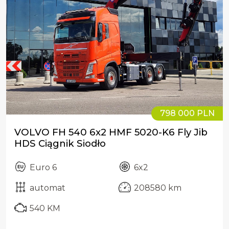
798 000 PLN
VOLVO FH 540 6x2 HMF 5020-K6 Fly Jib
HDS Ciągnik Siodło
Euro 6
6x2
automat
208580 km
540 KM