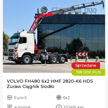
Sprzedane
198 000 PLN
VOLVO FH480 6x2 HMF 2820-K6 HDS
Żuraw Ciągnik Siodło
Euro 5
6x2
automat
333415 km