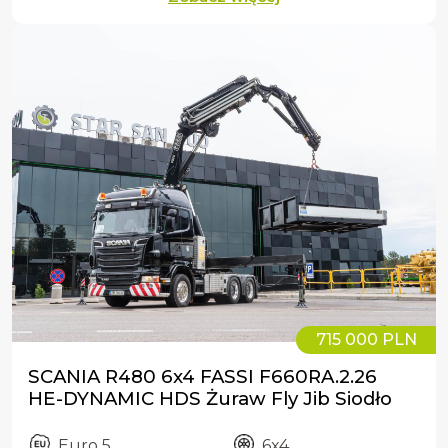
715 000 PLN
SCANIA R480 6x4 FASSI F660RA.2.26
HE-DYNAMIC HDS Żuraw Fly Jib Siodło
Euro 5
6x4