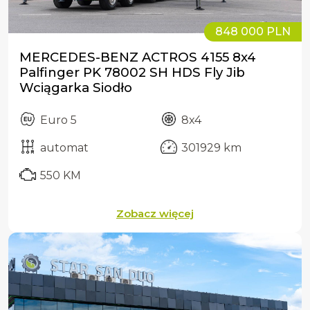
848 000 PLN
MERCEDES-BENZ ACTROS 4155 8x4
Palfinger PK 78002 SH HDS Fly Jib
Wciągarka Siodło
Euro 5
8x4
automat
301929 km
550 KM
Zobacz więcej