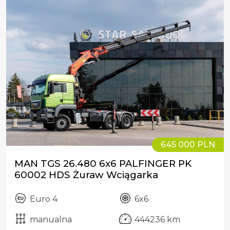
645 000 PLN
MAN TGS 26.480 6x6 PALFINGER PK
60002 HDS Żuraw Wciągarka
Euro 4
6x6
manualna
444236 km