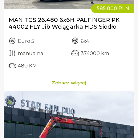
585 000 PLN
MAN TGS 26.480 6x6H PALFINGER PK
44002 FLY Jib Wciągarka HDS Siodło
Euro 5
6x4
manualna
374000 km
480 KM
Zobacz więcej