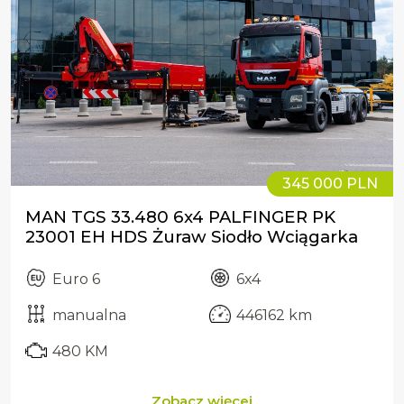
345 000 PLN
MAN TGS 33.480 6x4 PALFINGER PK
23001 EH HDS Żuraw Siodło Wciągarka
Euro 6
6x4
manualna
446162 km
480 KM
Zobacz więcej